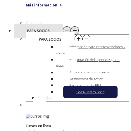
Más información
>
Volver
PARA SOCIOS
PARA SOCIOS
Información para centros escolares y
socios
Implantación del aprendizaje en
línea
Amplíe su oferta de cursos
Testimonios de socios
Para clientes de EE.UU.
Sea Nuestro Socio
Volver
Cursos en línea