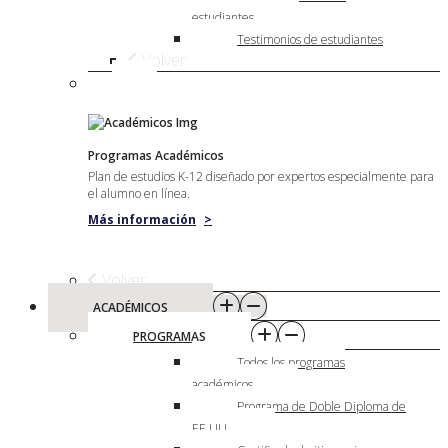
estudiantes
Testimonios de estudiantes
Volver
Programas Académicos
Plan de estudios K-12 diseñado por expertos especialmente para
el alumno en línea.
Más información
>
Volver
ACADÉMICOS
PROGRAMAS
Todos los programas
académicos
Programa de Doble Diploma de
EE.UU.