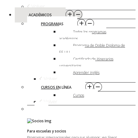
Volver
ACADÉMICOS
PROGRAMAS
Todos los programas
académicos
Programa de Doble Diploma de
EE.UU.
Certificado de itinerarios
universitarios
Aprender inglés
Volver
CURSOS EN LÍNEA
Cursos
Volver
Para escuelas y socios
Programas internacionales para sus alumnos: ¡en línea!