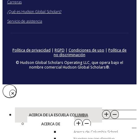
Carreras
¿Qué es Hudson Global Scholars?
Servicio de asistencia
Política de privacidad
|
RGPD
|
Condiciones de uso
|
Política de
no discriminación
© Hudson Global Scholars Operating LLC, que opera bajo el
nombre comercial Hudson Global Scholars®.
ACERCA DE LA ESCUELA COLUMBIA
ACERCA DE
Acerca de Columbia School
Nuestro equipo directivo