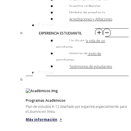
Nuestros profesores
Modelos de enseñanza
Acreditaciones y Afiliaciones
Volver
EXPERIENCIA ESTUDIANTIL
Un día en la vida de un
estudiante
Historias de éxito de
estudiantes
Testimonios de estudiantes
Volver
Programas Académicos
Plan de estudios K-12 diseñado por expertos especialmente para
el alumno en línea.
Más información
>