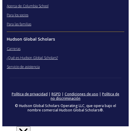
Acerca de Columbia School
Para los socios
Para las familias
Hudson Global Scholars
Carreras
¿Qué es Hudson Global Scholars?
Servicio de asistencia
Política de privacidad
|
RGPD
|
Condiciones de uso
|
Política de
no discriminación
© Hudson Global Scholars Operating LLC, que opera bajo el
nombre comercial Hudson Global Scholars®.