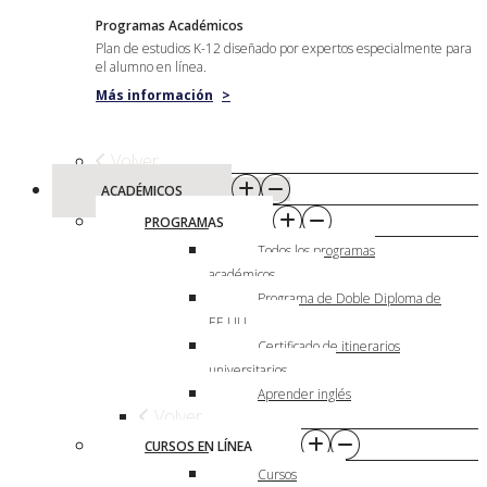
Programas Académicos
Plan de estudios K-12 diseñado por expertos especialmente para
el alumno en línea.
Más información
>
Volver
ACADÉMICOS
PROGRAMAS
Todos los programas
académicos
Programa de Doble Diploma de
EE.UU.
Certificado de itinerarios
universitarios
Aprender inglés
Volver
CURSOS EN LÍNEA
Cursos