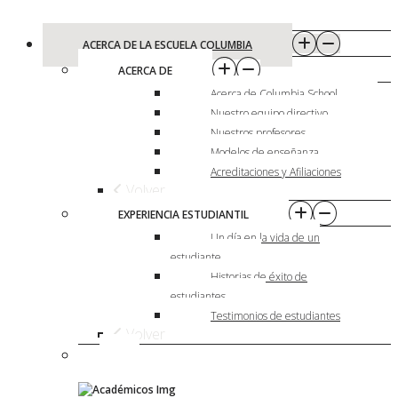
ACERCA DE LA ESCUELA COLUMBIA
ACERCA DE
Acerca de Columbia School
Nuestro equipo directivo
Nuestros profesores
Modelos de enseñanza
Acreditaciones y Afiliaciones
Volver
EXPERIENCIA ESTUDIANTIL
Un día en la vida de un
estudiante
Historias de éxito de
estudiantes
Testimonios de estudiantes
Volver