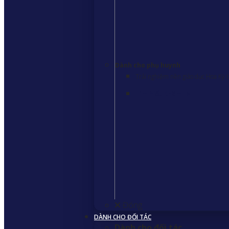
Dành cho phụ huynh
Trải nghiệm nền giáo dục Hoa Kỳ t
Tìm hiểu thêm
>
Đóng
DÀNH CHO ĐỐI TÁC
Dành cho đối tác