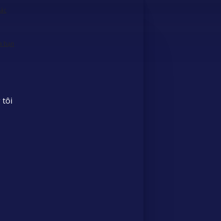
tác
a bạn
 tôi