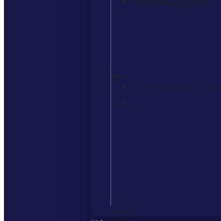
Lời chứng thực của sinh viên
Học
Chương trình giảng dạy K-12 được 
Tìm hiểu thêm
>
Đóng