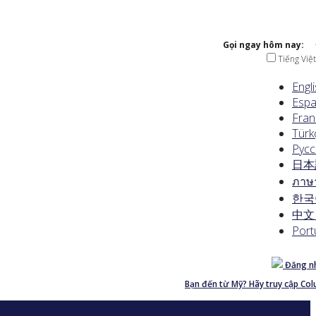
Gọi ngay hôm nay:
Tiếng Việt
Engl
Espa
Fran
Türk
Русс
日本
ภาษ
한국
中文 
Port
Đăng nh
Bạn đến từ Mỹ? Hãy truy cập Co