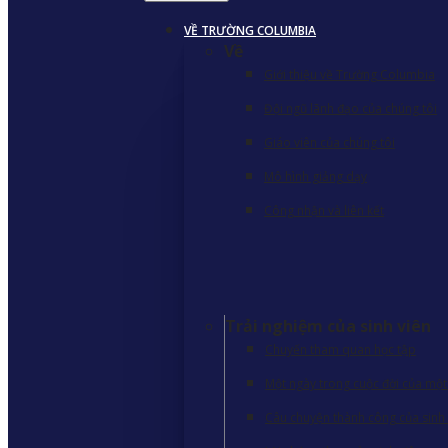
VỀ TRƯỜNG COLUMBIA
Về
Giới thiệu về Trường Columbia
Đội ngũ lãnh đạo của chúng tôi
Giáo viên của chúng tôi
Mô hình giảng dạy
Công nhận và liên kết
Trải nghiệm của sinh viên
Chuyến tham quan học tập
Một ngày trong cuộc đời của một 
Câu chuyện thành công của sinh 