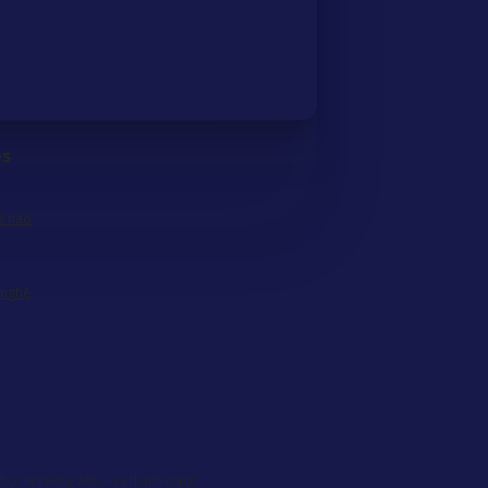
es
ế nào
 nghệ
học nói tiếng Anh – và thành công!