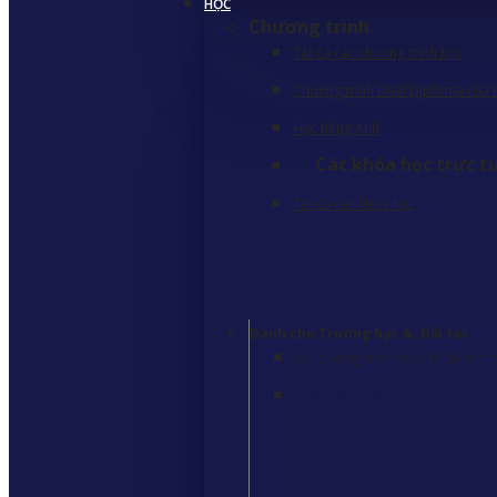
HỌC
Chương trình
Tất cả các chương trình học
Chương trình Dual Diploma của 
Học tiếng Anh
Các khóa học trực t
Tất cả các khóa học
Dành cho Trường học &; Đối tác
Các chương trình quốc tế dành cho 
Tìm hiểu thêm
>