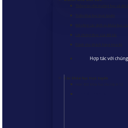
Thông tin cho trường học và đối 
Triển khai học trực tuyến
Mở rộng các dịch vụ khóa học củ
Lời chứng thực của đối tác
Dành cho khách hàng Hoa Kỳ
Hợp tác với chúng
Các khóa học trực tuyến
Hơn 300 khóa học cho lớp K-12
Tìm hiểu thêm
>