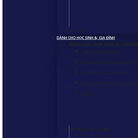
Đóng
DÀNH CHO HỌC SINH &; GIA ĐÌNH
Dành cho sinh viên &; Famil
Thông tin cho gia đình
Học trực tuyến hoạt động như th
Lời chứng thực của sinh viên
Lớp học Vật liệu &; Yêu cầu công
Hỏi đáp
Văn bằng kép của Mỹ
Một con đường đến các trường đại 