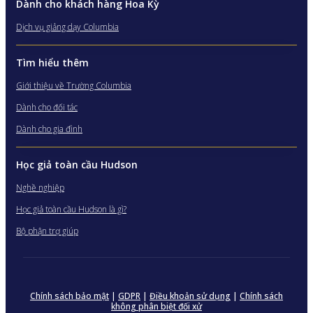
Dành cho khách hàng Hoa Kỳ
Dịch vụ giảng dạy Columbia
Tìm hiểu thêm
Giới thiệu về Trường Columbia
Dành cho đối tác
Dành cho gia đình
Học giả toàn cầu Hudson
Nghề nghiệp
Học giả toàn cầu Hudson là gì?
Bộ phận trợ giúp
Chính sách bảo mật
|
GDPR
|
Điều khoản sử dụng
|
Chính sách
không phân biệt đối xử