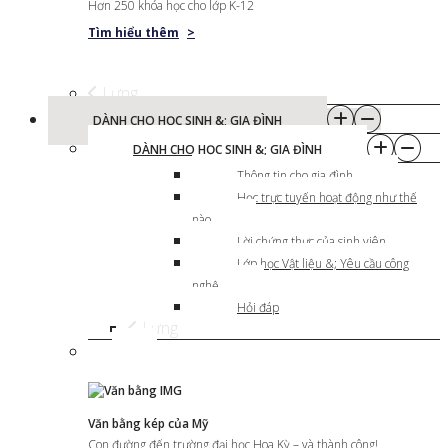
Hơn 250 khóa học cho lớp K-12
Tìm hiểu thêm
>
Lưng
DÀNH CHO HỌC SINH &; GIA ĐÌNH
DÀNH CHO HỌC SINH &; GIA ĐÌNH
Thông tin cho gia đình
Học trực tuyến hoạt động như thế
nào
Lời chứng thực của sinh viên
Lớp học Vật liệu &; Yêu cầu công
nghệ
Hỏi đáp
Lưng
Văn bằng kép của Mỹ
Con đường đến trường đại học Hoa Kỳ – và thành công!