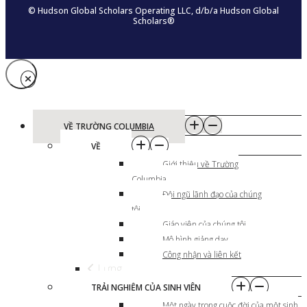
© Hudson Global Scholars Operating LLC, d/b/a Hudson Global
Scholars®
VỀ TRƯỜNG COLUMBIA
VỀ
Giới thiệu về Trường
Columbia
Đội ngũ lãnh đạo của chúng
tôi
Giáo viên của chúng tôi
Mô hình giảng dạy
Công nhận và liên kết
Lưng
TRẢI NGHIỆM CỦA SINH VIÊN
Một ngày trong cuộc đời của một sinh