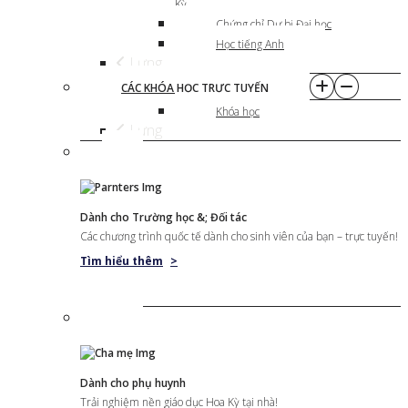
Kỳ
Chứng chỉ Dự bị Đại học
Học tiếng Anh
Lưng
CÁC KHÓA HỌC TRỰC TUYẾN
Khóa học
Lưng
Dành cho Trường học &; Đối tác
Các chương trình quốc tế dành cho sinh viên của bạn – trực tuyến!
Tìm hiểu thêm
>
Dành cho phụ huynh
Trải nghiệm nền giáo dục Hoa Kỳ tại nhà!