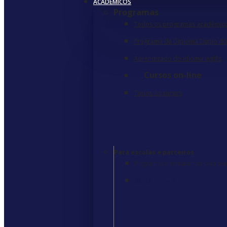
ACADÊMICOS
Programas
Todos os programas acadêmic
Programa de Diploma Duplo do
Aprendizado do idioma inglês
Cursos on-line
Todos os cursos
Para escolas e parceiros
Programas internacionais para seus
Saiba mais
>