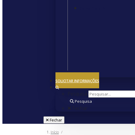
Saiba mais
>
Fechar
SOLICITAR INFORMAÇÕES
Pesquisa
Pesquisa
Fechar
Fechar
Início
/