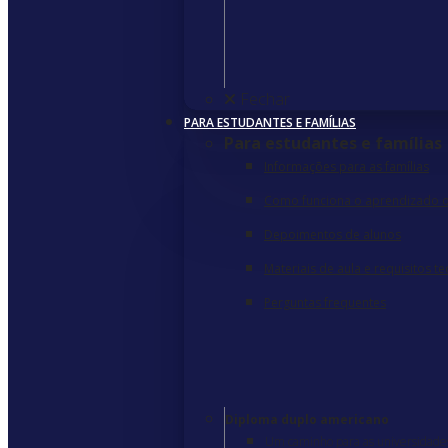
Fechar
PARA ESTUDANTES E FAMÍLIAS
Para estudantes e famílias
Informações para as famílias
Como funciona o aprendizado o
Depoimentos de alunos
Materiais de aula e requisitos t
Perguntas frequentes
Diploma duplo americano
Um caminho para as universidades 