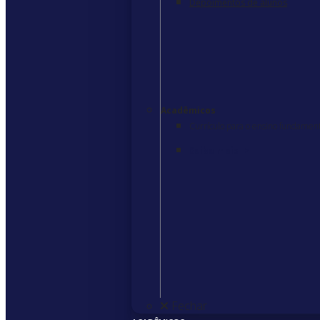
Depoimentos de alunos
Acadêmicos
Currículo para o ensino fundament
Saiba mais
>
Fechar