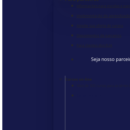
Informações para escolas e par
Implementação do aprendizado 
Amplie sua oferta de cursos
Depoimentos de parceiros
Para clientes dos EUA
Seja nosso parcei
Cursos on-line
Mais de 300 cursos para as séries
Saiba mais
>