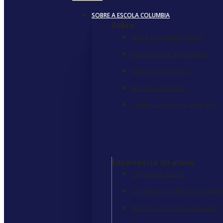
SOBRE A ESCOLA COLUMBIA
Sobre
Sobre a Columbia School
Nossa equipe de liderança
Nossos professores
Modelos de ensino
Credenciamentos e afiliações
Experiência do aluno
Viagens de estudo
Um dia na vida de um estudant
Histórias de sucesso de alunos