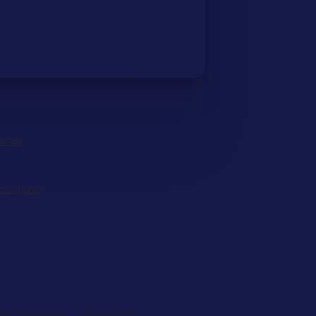
n-line
ecnológicos
de língua inglesa - e para o sucesso!