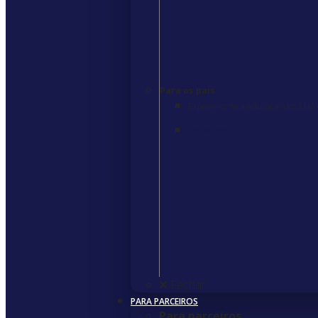
Para os pais
Experimente a educação dos EUA 
Saiba mais
>
Fechar
PARA PARCEIROS
Para parceiros