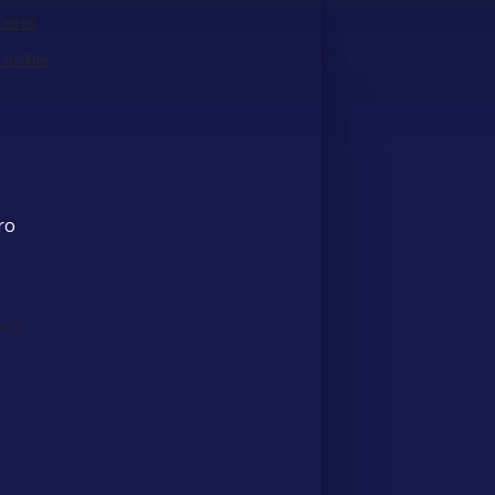
ceiros
on-line
ro
 K-12