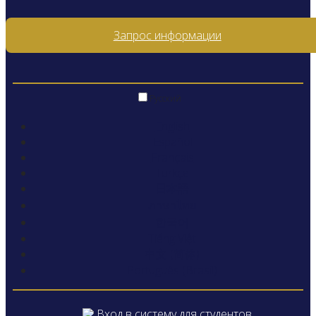
Запрос информации
Русский
English
Español
Français
Türkçe
日本語
ภาษาไทย
한국어
Tiếng Việt
中文 (简体)
Português (Brasil)
Вход в систему для студентов