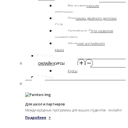
Все академические
программы
Программа двойного диплома
США
Сертификат "Пути развития
университета
Изучение английского
языка
Назад
ОНЛАЙН КУРСЫ
Курсы
Назад
Для школ и партнеров
Международные программы для ваших студентов - онлайн!
Подробнее
>