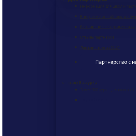
Информация для школ и парт
Внедрение онлайнового обу
Расширение ассортимента ку
Отзывы партнеров
Для клиентов из США
Партнерство с 
Онлайн-курсы
Более 300 курсов для классов K-
Подробнее
>