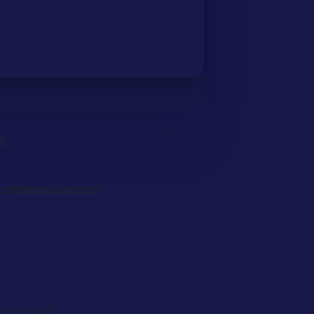
е
 требования к занятиям
еты - и успех!