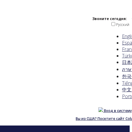
Звоните сегодня:
Русский
Engl
Espa
Fran
Türk
日本
ภาษ
한국
Tiếng
中文 
Port
Вход в систему
Вы из США? Посетите сайт Col