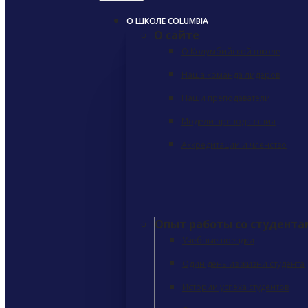
О ШКОЛЕ COLUMBIA
О сайте
О Колумбийской школе
Наша команда лидеров
Наши преподаватели
Модели преподавания
Аккредитации и членство
Опыт работы со студента
Учебные поездки
Один день из жизни студента
Истории успеха студентов