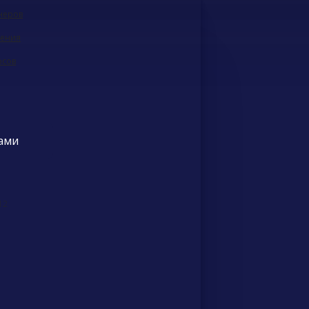
неров
чения
рсов
нами
12