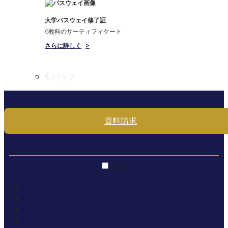
大学パスウェイ修了証
6教科のサーティフィケート
さらに詳しく
>
バック
資料請求
日本語
English
Español
Français
Türkçe