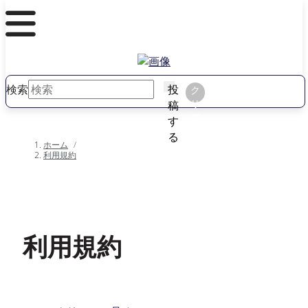
検索
投
ク
リ
稿
ア
す
る
ホーム
/
利用規約
利用規約