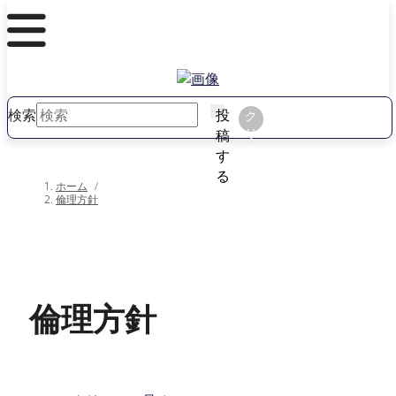
検索
投
ク
リ
稿
ア
す
る
ホーム
/
倫理方針
倫理方針