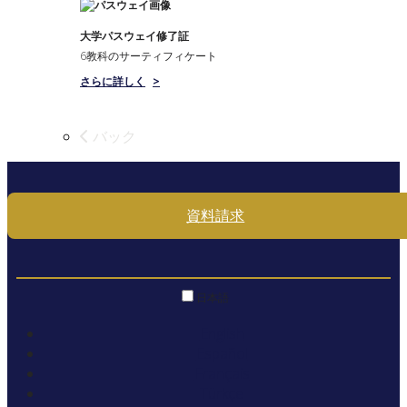
大学パスウェイ修了証
6教科のサーティフィケート
さらに詳しく
>
バック
資料請求
日本語
English
Español
Français
Türkçe